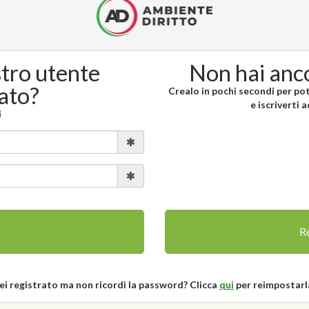
stro utente
Non hai anc
rato?
Crealo in pochi secondi per pote
e iscriverti 
i
Re
ei registrato ma non ricordi la password? Clicca
qui
per reimpostarl