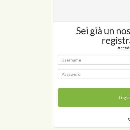
Sei già un no
regist
Acced
Login
S