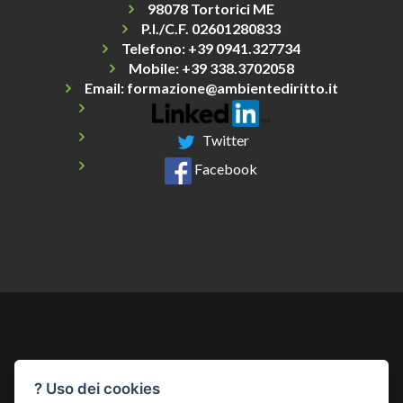
98078 Tortorici ME
P.I./C.F. 02601280833
Telefono:
+39 0941.327734
Mobile: +39 338.3702058
Email:
formazione@ambientediritto.it
Twitter
Facebook
? Uso dei cookies
Chi Siamo
Come Funziona
Contatti
Catalogo Corsi