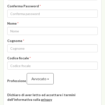
Conferma Password
*
Nome
*
Cognome
*
Codice fiscale
*
Avvocato
Professione
Dichiaro di aver letto ed accettare i termini
dell'informativa sulla
privacy