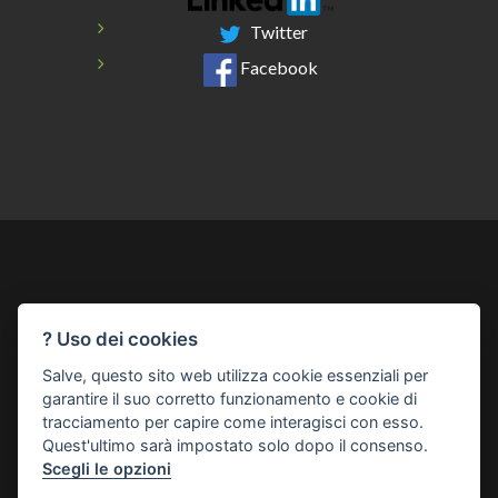
Twitter
Facebook
? Uso dei cookies
Chi Siamo
Come Funziona
Contatti
Catalogo Corsi
Salve, questo sito web utilizza cookie essenziali per
Registrazione
Privacy
Preferenze Cookie
garantire il suo corretto funzionamento e cookie di
tracciamento per capire come interagisci con esso.
Quest'ultimo sarà impostato solo dopo il consenso.
© Copyright 2026
Scegli le opzioni
Cesynt Advanced Solutions Srl