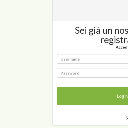
Sei già un no
regist
Acced
Login
S