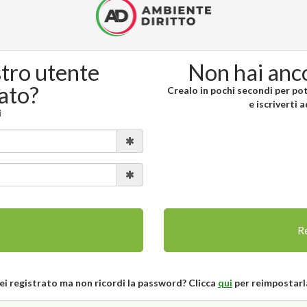
stro utente
Non hai anc
rato?
Crealo in pochi secondi per pote
e iscriverti 
i
Re
ei registrato ma non ricordi la password? Clicca
qui
per reimpostarl