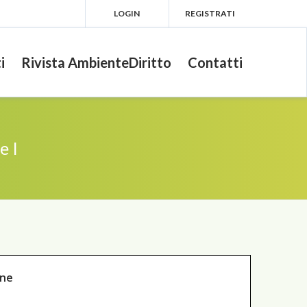
LOGIN
REGISTRATI
i
Rivista AmbienteDiritto
Contatti
e I
one